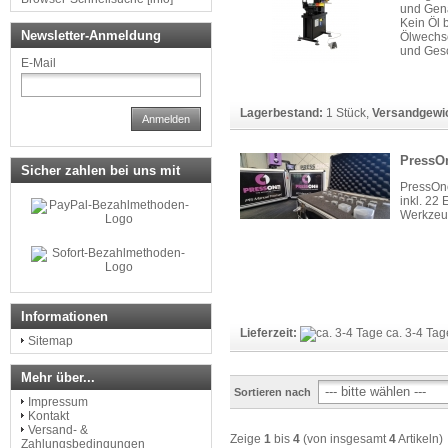
und Gena
Kein Öl 
Newsletter-Anmeldung
Ölwechse
und Gesc
E-Mail
Lagerbestand:
1 Stück
,
Versandgewi
Anmelden
PressOn
Sicher zahlen bei uns mit
PressOne
inkl. 22
Werkzeu
Informationen
Lieferzeit:
ca. 3-4 Ta
Sitemap
Mehr über...
Sortieren nach
Impressum
Kontakt
Versand- &
Zeige
1
bis
4
(von insgesamt
4
Artikeln)
Zahlungsbedingungen