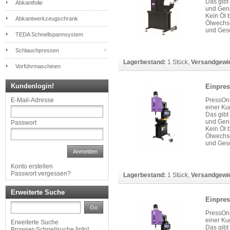
Das gibt
Abkantfolie
und Gena
Kein Öl 
Abkantwerkzeugschrank
Ölwechse
und Gesc
TEDA Schnellspannsystem
Schlauchpressen
Lagerbestand:
1 Stück
,
Versandgewi
Vorführmaschinen
Kundenlogin!
Einpre
PressOne
E-Mail-Adresse
einer Ku
Das gibt
und Gena
Passwort
Kein Öl 
Ölwechse
und Gesc
Anmelden
Konto erstellen
Passwort vergessen?
Lagerbestand:
1 Stück
,
Versandgewi
Erweiterte Suche
Einpre
Go
PressOne
einer Ku
Erweiterte Suche
Das gibt
Browser-Schnellsuche
[
info
]