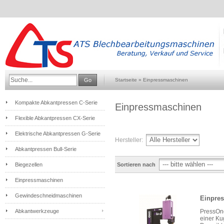
Go
Startseite
»
Einpressmaschinen
Kompakte Abkantpressen C-Serie
Einpressmaschinen
Flexible Abkantpressen CX-Serie
Elektrische Abkantpressen G-Serie
Hersteller:
Abkantpressen Bull-Serie
Biegezellen
Sortieren nach
Einpressmaschinen
Gewindeschneidmaschinen
Einpre
PressOne
Abkantwerkzeuge
einer Ku