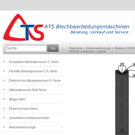
Go
Startseite
»
Abkantwerkzeuge
»
Matrizen AMA
805mm sektioniert / geteilt
Kompakte Abkantpressen C-Serie
Flexible Abkantpressen CX-Serie
Elektrische Abkantpressen G-Serie
Abkantpressen Bull-Serie
Biegezellen
Einpressmaschinen
Gewindeschneidmaschinen
Abkantwerkzeuge