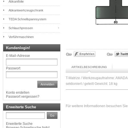
Abkantfolie
Abkantwerkzeugschrank
TEDA Schnellspannsystem
Schlauchpressen
Vorführmaschinen
Kundenlogin!
E-Mail-Adresse
ARTIKELBESCHREIBUNG
Passwort
T-Matrize / Werkzeugaufnahme: AMADA
sektioniert / geteilt Gewicht: 18 kg
Anmelden
Konto erstellen
Passwort vergessen?
Für weitere Informationen besuchen Sie 
Erweiterte Suche
Go
Erweiterte Suche
Browser-Schnellsuche
[
info
]