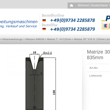
Wohnort: Deutschlan
»
Abkantwerkzeuge
»
Matrizen AMADA
»
Matrize T - H=120mm
»
Matrize 30° V16 H: 120mm Län
Matrize 3
835mm
Art.Nr.:
Lieferzeit: