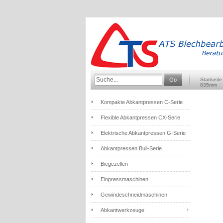
Go
Startseite
835mm
Kompakte Abkantpressen C-Serie
Flexible Abkantpressen CX-Serie
Elektrische Abkantpressen G-Serie
Abkantpressen Bull-Serie
Biegezellen
Einpressmaschinen
Gewindeschneidmaschinen
Abkantwerkzeuge