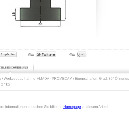
IKELBESCHREIBUNG
ze / Werkzeugaufnahme: AMADA - PROMECAM / Eigenschaften: Grad: 30° Öffnun
 27 kg
ere Informationen besuchen Sie bitte die
Homepage
zu diesem Artikel.