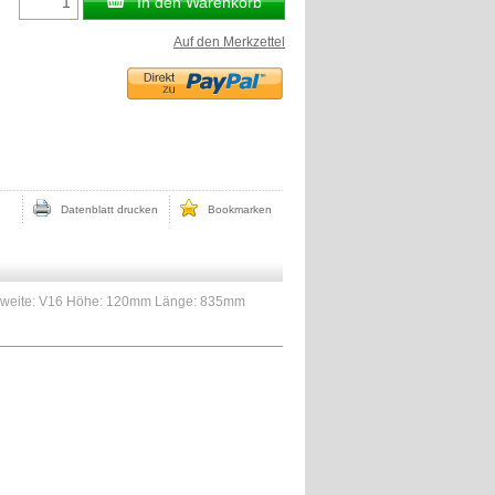
In den Warenkorb
Auf den Merkzettel
Datenblatt drucken
Bookmarken
gsweite: V16 Höhe: 120mm Länge: 835mm