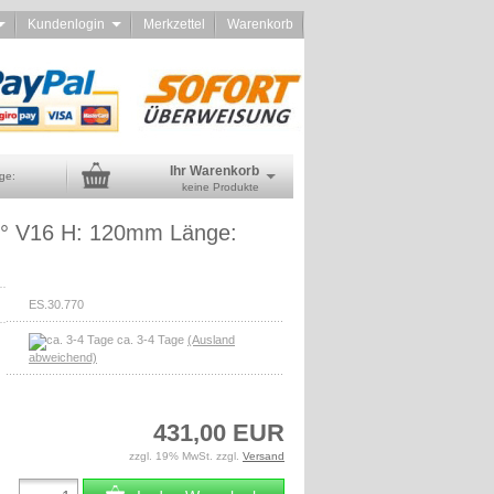
d
Kundenlogin
Merkzettel
Warenkorb
Ihr Warenkorb
ge:
keine Produkte
0° V16 H: 120mm Länge:
ES.30.770
ca. 3-4 Tage
(Ausland
abweichend)
431,00 EUR
zzgl. 19% MwSt. zzgl.
Versand