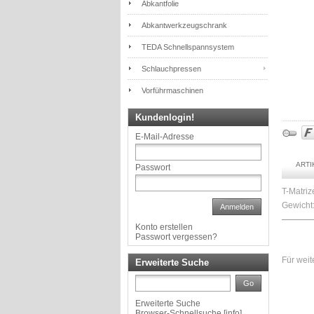
Abkantfolie
Abkantwerkzeugschrank
TEDA Schnellspannsystem
Schlauchpressen
Vorführmaschinen
Kundenlogin!
E-Mail-Adresse
ART
Passwort
T-Matri
Gewicht:
Anmelden
Konto erstellen
Passwort vergessen?
Für weit
Erweiterte Suche
Go
Erweiterte Suche
Browser-Schnellsuche
[
info
]