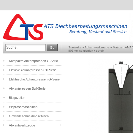
Go
Startseite
»
Abkantwerkzeuge
»
Matrizen AMA
805mm sektioniert / geteilt
Kompakte Abkantpressen C-Serie
Flexible Abkantpressen CX-Serie
Elektrische Abkantpressen G-Serie
Abkantpressen Bull-Serie
Biegezellen
Einpressmaschinen
Gewindeschneidmaschinen
Abkantwerkzeuge