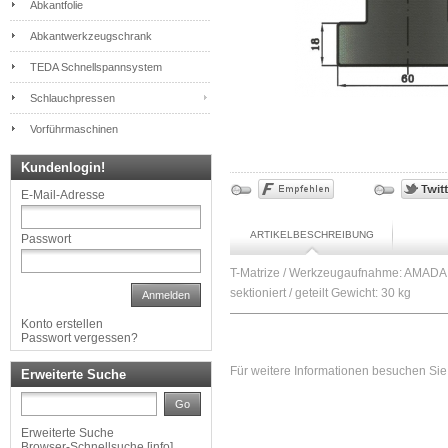
Abkantfolie
Abkantwerkzeugschrank
TEDA Schnellspannsystem
Schlauchpressen
Vorführmaschinen
Kundenlogin!
E-Mail-Adresse
ARTIKELBESCHREIBUNG
Passwort
T-Matrize / Werkzeugaufnahme: AMADA
sektioniert / geteilt Gewicht: 30 kg
Anmelden
Konto erstellen
Passwort vergessen?
Für weitere Informationen besuchen Sie 
Erweiterte Suche
Go
Erweiterte Suche
Browser-Schnellsuche
[
info
]