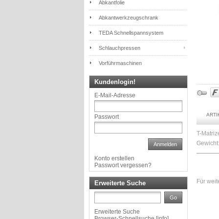
Abkantfolie
Abkantwerkzeugschrank
TEDA Schnellspannsystem
Schlauchpressen
Vorführmaschinen
Kundenlogin!
E-Mail-Adresse
ART
Passwort
T-Matri
Gewicht:
Anmelden
Konto erstellen
Passwort vergessen?
Für weit
Erweiterte Suche
Go
Erweiterte Suche
Browser-Schnellsuche
[
info
]