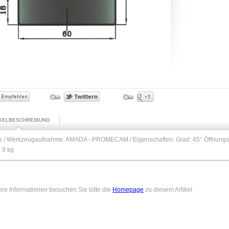
IKELBESCHREIBUNG
ze / Werkzeugaufnahme: AMADA - PROMECAM / Eigenschaften: Grad: 45° Öffnun
 9 kg
ere Informationen besuchen Sie bitte die
Homepage
zu diesem Artikel.