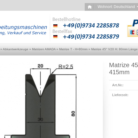
Wohnort: Deutschlan
»
Abkantwerkzeuge
»
Matrizen AMADA
»
Matrize T - H=80mm
»
Matrize 45° V20 H: 80mm Länge
Matrize 4
415mm
Art.Nr.:
Lieferzeit: