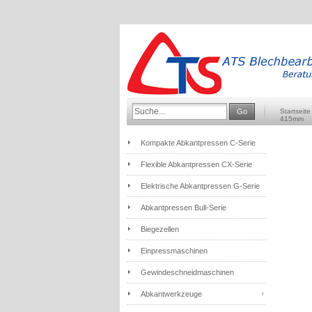
Go
Startseite
415mm
Kompakte Abkantpressen C-Serie
Flexible Abkantpressen CX-Serie
Elektrische Abkantpressen G-Serie
Abkantpressen Bull-Serie
Biegezellen
Einpressmaschinen
Gewindeschneidmaschinen
Abkantwerkzeuge