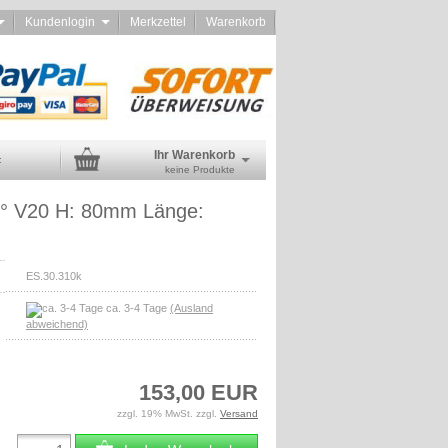
d
Kundenlogin
Merkzettel
Warenkorb
Ihr Warenkorb
:
keine Produkte
5° V20 H: 80mm Länge:
ES.30.310k
ca. 3-4 Tage
(Ausland
abweichend)
153,00 EUR
zzgl. 19% MwSt. zzgl.
Versand