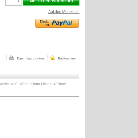
In den Warenkorb
Auf den Merkzettel
Datenblatt drucken
Bookmarken
gsweite: V20 Höhe: 80mm Länge: 415mm