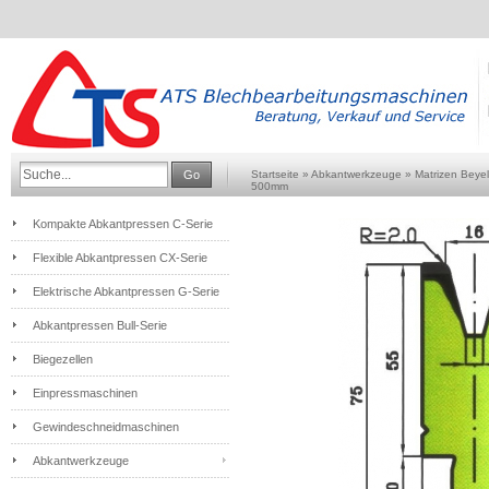
Go
Startseite
»
Abkantwerkzeuge
»
Matrizen Beyel
500mm
Kompakte Abkantpressen C-Serie
Flexible Abkantpressen CX-Serie
Elektrische Abkantpressen G-Serie
Abkantpressen Bull-Serie
Biegezellen
Einpressmaschinen
Gewindeschneidmaschinen
Abkantwerkzeuge