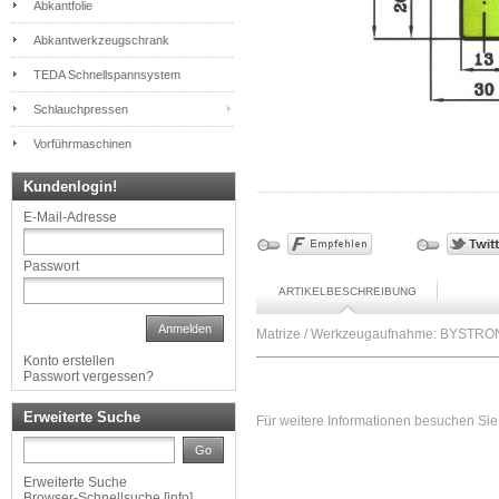
Abkantfolie
Abkantwerkzeugschrank
TEDA Schnellspannsystem
Schlauchpressen
Vorführmaschinen
Kundenlogin!
E-Mail-Adresse
Passwort
ARTIKELBESCHREIBUNG
Anmelden
Matrize / Werkzeugaufnahme: BYSTRONI
Konto erstellen
Passwort vergessen?
Erweiterte Suche
Für weitere Informationen besuchen Sie 
Go
Erweiterte Suche
Browser-Schnellsuche
[
info
]