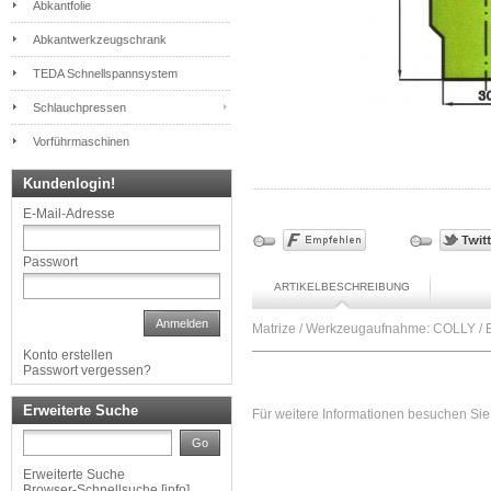
Abkantfolie
Abkantwerkzeugschrank
TEDA Schnellspannsystem
Schlauchpressen
Vorführmaschinen
Kundenlogin!
E-Mail-Adresse
Passwort
ARTIKELBESCHREIBUNG
Anmelden
Matrize / Werkzeugaufnahme: COLLY / 
Konto erstellen
Passwort vergessen?
Erweiterte Suche
Für weitere Informationen besuchen Sie 
Go
Erweiterte Suche
Browser-Schnellsuche
[
info
]