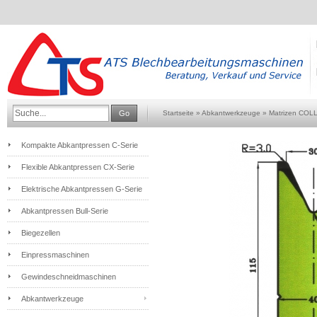
Go
Startseite
»
Abkantwerkzeuge
»
Matrizen COL
Kompakte Abkantpressen C-Serie
Flexible Abkantpressen CX-Serie
Elektrische Abkantpressen G-Serie
Abkantpressen Bull-Serie
Biegezellen
Einpressmaschinen
Gewindeschneidmaschinen
Abkantwerkzeuge