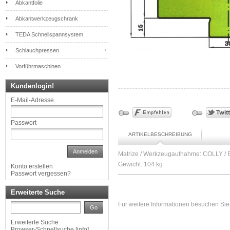
Abkantfolie
Abkantwerkzeugschrank
TEDA Schnellspannsystem
Schlauchpressen
Vorführmaschinen
Kundenlogin!
E-Mail-Adresse
Passwort
ARTIKELBESCHREIBUNG
Anmelden
Matrize / Werkzeugaufnahme: COLLY / E
Gewicht: 104 kg
Konto erstellen
Passwort vergessen?
Erweiterte Suche
Für weitere Informationen besuchen Sie 
Go
Erweiterte Suche
Browser-Schnellsuche
[
info
]