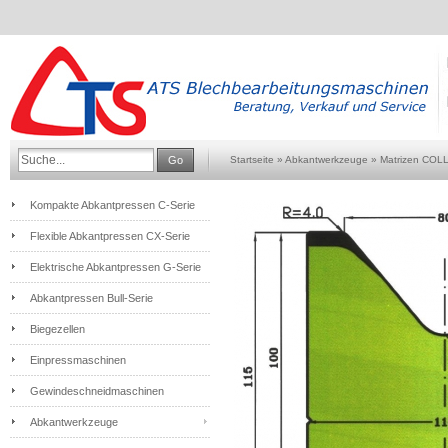
Go
Startseite
»
Abkantwerkzeuge
»
Matrizen COL
Kompakte Abkantpressen C-Serie
Flexible Abkantpressen CX-Serie
Elektrische Abkantpressen G-Serie
Abkantpressen Bull-Serie
Biegezellen
Einpressmaschinen
Gewindeschneidmaschinen
Abkantwerkzeuge