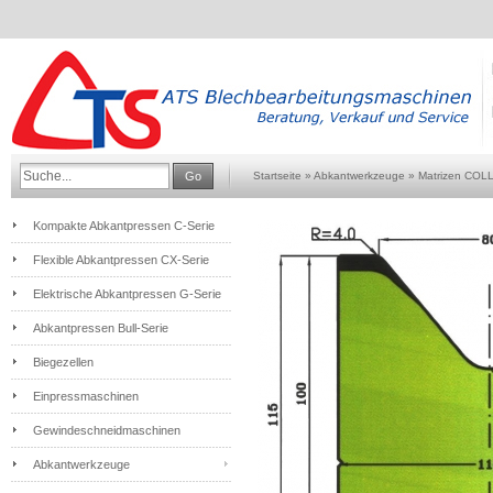
Go
Startseite
»
Abkantwerkzeuge
»
Matrizen COL
Kompakte Abkantpressen C-Serie
Flexible Abkantpressen CX-Serie
Elektrische Abkantpressen G-Serie
Abkantpressen Bull-Serie
Biegezellen
Einpressmaschinen
Gewindeschneidmaschinen
Abkantwerkzeuge