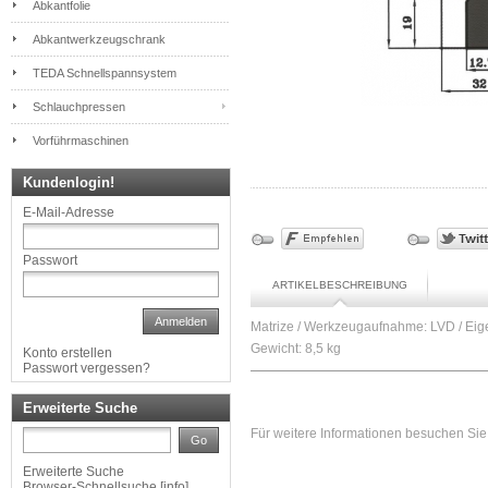
Abkantfolie
Abkantwerkzeugschrank
TEDA Schnellspannsystem
Schlauchpressen
Vorführmaschinen
Kundenlogin!
E-Mail-Adresse
Passwort
ARTIKELBESCHREIBUNG
Anmelden
Matrize / Werkzeugaufnahme: LVD / Eige
Gewicht: 8,5 kg
Konto erstellen
Passwort vergessen?
Erweiterte Suche
Für weitere Informationen besuchen Sie 
Go
Erweiterte Suche
Browser-Schnellsuche
[
info
]