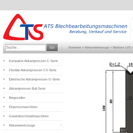
Go
Startseite
»
Abkantwerkzeuge
»
Matrizen LVD
Kompakte Abkantpressen C-Serie
Flexible Abkantpressen CX-Serie
Elektrische Abkantpressen G-Serie
Abkantpressen Bull-Serie
Biegezellen
Einpressmaschinen
Gewindeschneidmaschinen
Abkantwerkzeuge