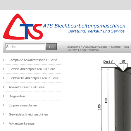
Go
Startseite
»
Abkantwerkzeuge
»
Matrizen Wila 
100mm Länge: 500mm
Kompakte Abkantpressen C-Serie
Flexible Abkantpressen CX-Serie
Elektrische Abkantpressen G-Serie
Abkantpressen Bull-Serie
Biegezellen
Einpressmaschinen
Gewindeschneidmaschinen
Abkantwerkzeuge