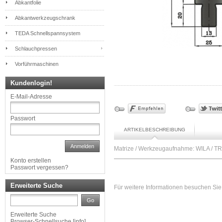
Abkantfolie
Abkantwerkzeugschrank
TEDA Schnellspannsystem
Schlauchpressen
Vorführmaschinen
Kundenlogin!
E-Mail-Adresse
Passwort
ARTIKELBESCHREIBUNG
Anmelden
Matrize / Werkzeugaufnahme: WILA / T
Konto erstellen
Passwort vergessen?
Erweiterte Suche
Für weitere Informationen besuchen Sie 
Go
Erweiterte Suche
Browser-Schnellsuche
[
info
]