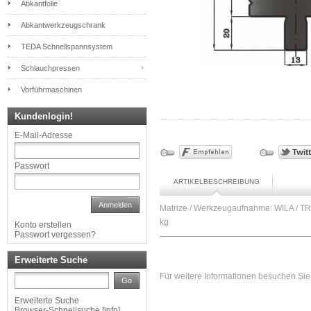
Abkantfolie
Abkantwerkzeugschrank
TEDA Schnellspannsystem
Schlauchpressen
Vorführmaschinen
Kundenlogin!
E-Mail-Adresse
Passwort
ARTIKELBESCHREIBUNG
Anmelden
Matrize / Werkzeugaufnahme: WILA / T
kg
Konto erstellen
Passwort vergessen?
Erweiterte Suche
Für weitere Informationen besuchen Sie 
Go
Erweiterte Suche
Browser-Schnellsuche
[
info
]