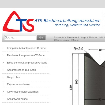
Go
Startseite
»
Abkantwerkzeuge
»
Matrizen Wila 
100mm Länge: 500mm
Kompakte Abkantpressen C-Serie
Flexible Abkantpressen CX-Serie
Elektrische Abkantpressen G-Serie
Abkantpressen Bull-Serie
Biegezellen
Einpressmaschinen
Gewindeschneidmaschinen
Abkantwerkzeuge