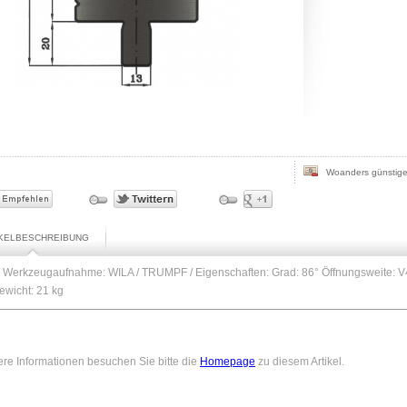
Woanders günstige
IKELBESCHREIBUNG
 / Werkzeugaufnahme: WILA / TRUMPF / Eigenschaften: Grad: 86° Öffnungsweite: 
Gewicht: 21 kg
ere Informationen besuchen Sie bitte die
Homepage
zu diesem Artikel.