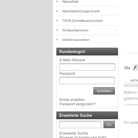
Abkantfolie
Abkantwerkzeugschrank
TEDA Schnellspannsystem
Schlauchpressen
Vorführmaschinen
Kundenlogin!
E-Mail-Adresse
Passwort
ART
Anmelden
Matrize
geteilt 
Konto erstellen
Passwort vergessen?
Erweiterte Suche
Für weit
Go
Erweiterte Suche
Browser-Schnellsuche
[
info
]