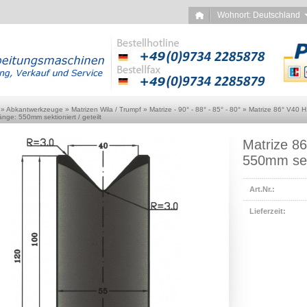
Wohnort: Deutschlan
»
Abkantwerkzeuge
»
Matrizen Wila / Trumpf
»
Matrize - 90° - 88° - 85° - 80°
»
Matrize 86° V40 H
ge: 550mm sektioniert / geteilt
Matrize 8
550mm sekt
Art.Nr.:
Lieferzeit: