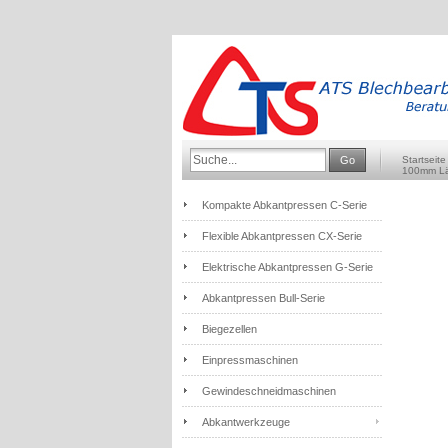
Go
Startseite
100mm Län
Kompakte Abkantpressen C-Serie
Flexible Abkantpressen CX-Serie
Elektrische Abkantpressen G-Serie
Abkantpressen Bull-Serie
Biegezellen
Einpressmaschinen
Gewindeschneidmaschinen
Abkantwerkzeuge