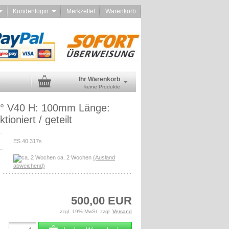
d
Kundenlogin
Merkzettel
Warenkorb
Ihr Warenkorb
:
keine Produkte
6° V40 H: 100mm Länge:
ioniert / geteilt
ES.40.317s
ca. 2 Wochen
(Ausland
abweichend)
500,00 EUR
zzgl. 19% MwSt. zzgl.
Versand