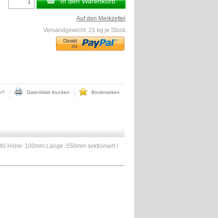
In den Warenkorb
Auf den Merkzettel
Versandgewicht:
21
kg je Stück
r?
Datenblatt drucken
Bookmarken
V40 Höhe: 100mm Länge: 550mm sektioniert /