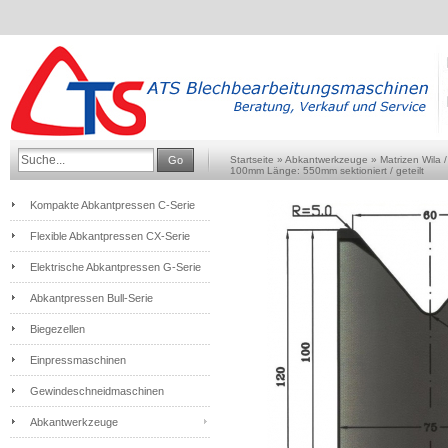
Go
Startseite
»
Abkantwerkzeuge
»
Matrizen Wila 
100mm Länge: 550mm sektioniert / geteilt
Kompakte Abkantpressen C-Serie
Flexible Abkantpressen CX-Serie
Elektrische Abkantpressen G-Serie
Abkantpressen Bull-Serie
Biegezellen
Einpressmaschinen
Gewindeschneidmaschinen
Abkantwerkzeuge