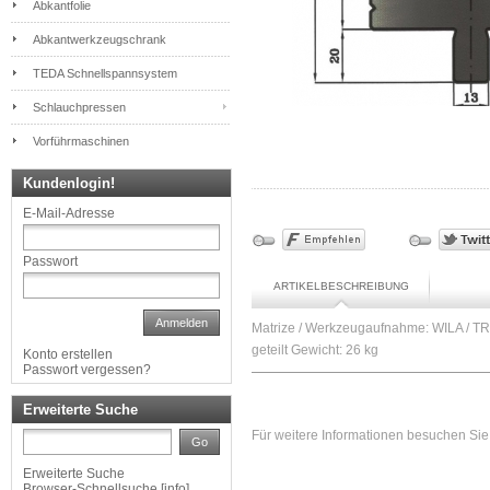
Abkantfolie
Abkantwerkzeugschrank
TEDA Schnellspannsystem
Schlauchpressen
Vorführmaschinen
Kundenlogin!
E-Mail-Adresse
Passwort
ARTIKELBESCHREIBUNG
Anmelden
Matrize / Werkzeugaufnahme: WILA / TR
geteilt Gewicht: 26 kg
Konto erstellen
Passwort vergessen?
Erweiterte Suche
Für weitere Informationen besuchen Sie 
Go
Erweiterte Suche
Browser-Schnellsuche
[
info
]