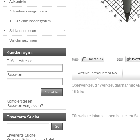
Abkantfolie
Abkantwerkzeugschrank
TEDA Schnellspannsystem
Schlauchpressen
Vorführmaschinen
Kundenlogin!
E-Mail-Adresse
ARTIKELBESCHREIBUNG
Passwort
Oberwerkzeug / Werkzeugaufnahme: AM
16,5 kg
Anmelden
Konto erstellen
Passwort vergessen?
Für weitere Informationen besuchen Sie 
Erweiterte Suche
Go
Erweiterte Suche
Browser-Schnellsuche
[
info
]