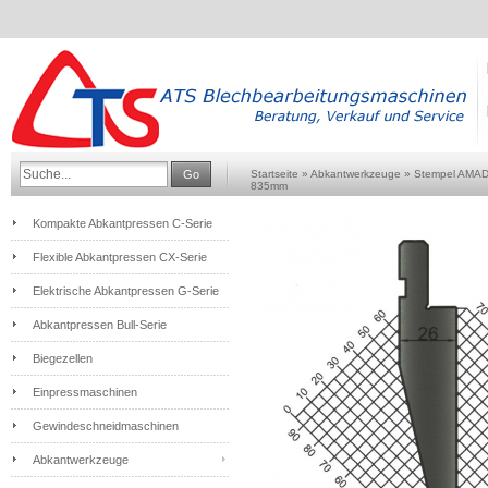
Go
Startseite
»
Abkantwerkzeuge
»
Stempel AMA
835mm
Kompakte Abkantpressen C-Serie
Flexible Abkantpressen CX-Serie
Elektrische Abkantpressen G-Serie
Abkantpressen Bull-Serie
Biegezellen
Einpressmaschinen
Gewindeschneidmaschinen
Abkantwerkzeuge