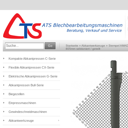
Go
Startseite
»
Abkantwerkzeuge
»
Stempel AMA
805mm sektioniert / geteilt
Kompakte Abkantpressen C-Serie
Flexible Abkantpressen CX-Serie
Elektrische Abkantpressen G-Serie
Abkantpressen Bull-Serie
Biegezellen
Einpressmaschinen
Gewindeschneidmaschinen
Abkantwerkzeuge