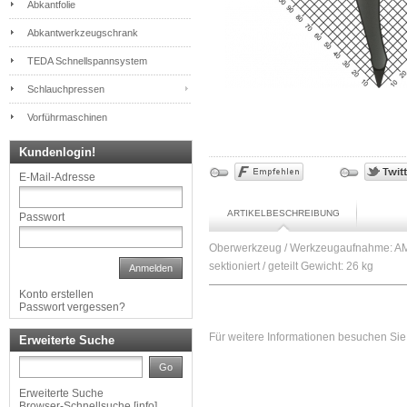
Abkantfolie
Abkantwerkzeugschrank
TEDA Schnellspannsystem
Schlauchpressen
Vorführmaschinen
Kundenlogin!
E-Mail-Adresse
ARTIKELBESCHREIBUNG
Passwort
Oberwerkzeug / Werkzeugaufnahme: AM
sektioniert / geteilt Gewicht: 26 kg
Anmelden
Konto erstellen
Passwort vergessen?
Für weitere Informationen besuchen Sie 
Erweiterte Suche
Go
Erweiterte Suche
Browser-Schnellsuche
[
info
]