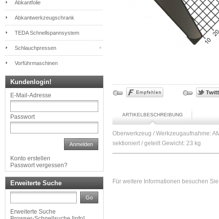
Abkantfolie
Abkantwerkzeugschrank
TEDA Schnellspannsystem
Schlauchpressen
Vorführmaschinen
Kundenlogin!
E-Mail-Adresse
ARTIKELBESCHREIBUNG
Passwort
Oberwerkzeug / Werkzeugaufnahme: AM
sektioniert / geteilt Gewicht: 23 kg
Anmelden
Konto erstellen
Passwort vergessen?
Für weitere Informationen besuchen Sie 
Erweiterte Suche
Go
Erweiterte Suche
Browser-Schnellsuche
[
info
]