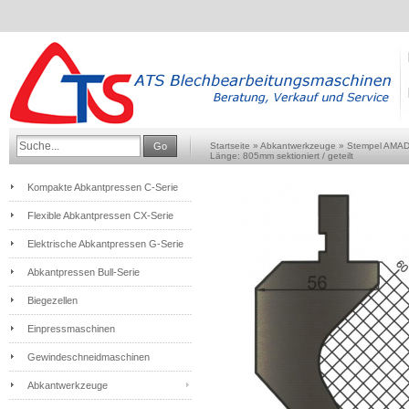
Go
Startseite
»
Abkantwerkzeuge
»
Stempel AMA
Länge: 805mm sektioniert / geteilt
Kompakte Abkantpressen C-Serie
Flexible Abkantpressen CX-Serie
Elektrische Abkantpressen G-Serie
Abkantpressen Bull-Serie
Biegezellen
Einpressmaschinen
Gewindeschneidmaschinen
Abkantwerkzeuge