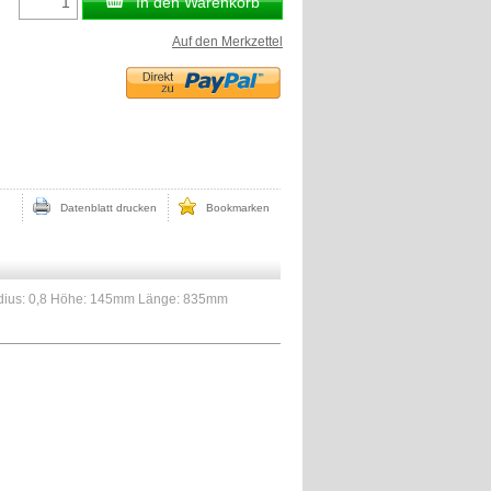
In den Warenkorb
Auf den Merkzettel
Datenblatt drucken
Bookmarken
dius: 0,8 Höhe: 145mm Länge: 835mm