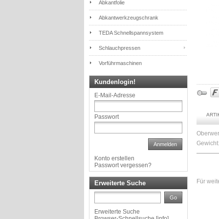
Abkantfolie
Abkantwerkzeugschrank
TEDA Schnellspannsystem
Schlauchpressen
Vorführmaschinen
Kundenlogin!
E-Mail-Adresse
ART
Passwort
Oberwer
Gewicht:
Anmelden
Konto erstellen
Passwort vergessen?
Für weit
Erweiterte Suche
Go
Erweiterte Suche
Browser-Schnellsuche
[
info
]