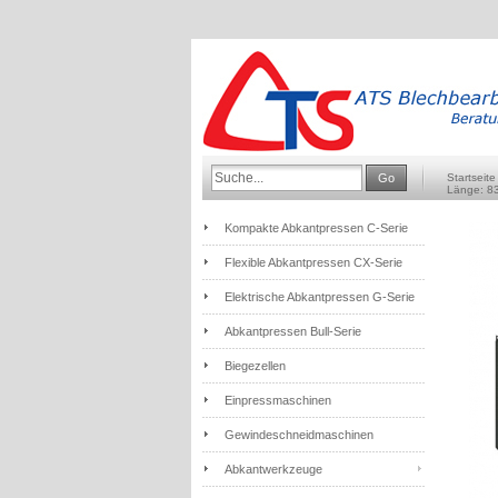
Go
Startseite
Länge: 
Kompakte Abkantpressen C-Serie
Flexible Abkantpressen CX-Serie
Elektrische Abkantpressen G-Serie
Abkantpressen Bull-Serie
Biegezellen
Einpressmaschinen
Gewindeschneidmaschinen
Abkantwerkzeuge