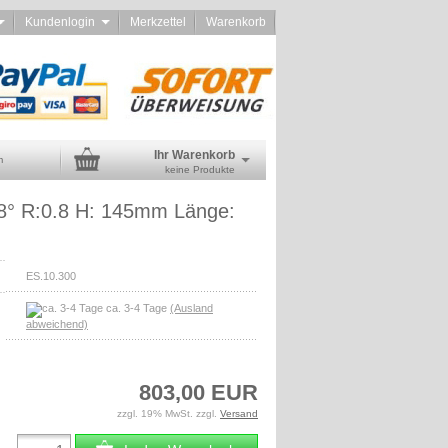
d
Kundenlogin
Merkzettel
Warenkorb
Ihr Warenkorb
m
keine Produkte
8° R:0.8 H: 145mm Länge:
ES.10.300
ca. 3-4 Tage
(Ausland
abweichend)
803,00 EUR
zzgl. 19% MwSt. zzgl.
Versand