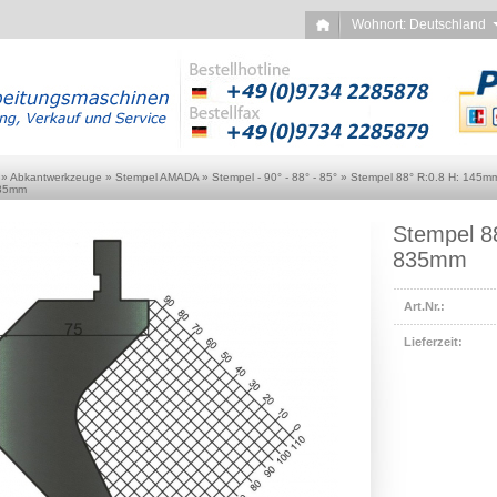
Wohnort: Deutschlan
»
Abkantwerkzeuge
»
Stempel AMADA
»
Stempel - 90° - 88° - 85°
»
Stempel 88° R:0.8 H: 145m
835mm
Stempel 8
835mm
Art.Nr.:
Lieferzeit: