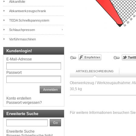
Abkantfolie
Abkantwerkzeugschrank
TEDA Schnellspannsystem
Schlauchpressen
Vorführmaschinen
Kundenlogin!
E-Mail-Adresse
ARTIKELBESCHREIBUNG
Passwort
Oberwerkzeug / Werkzeugaufnahme: AM
30,5 kg
Anmelden
Konto erstellen
Passwort vergessen?
Für weitere Informationen besuchen Sie 
Erweiterte Suche
Go
Erweiterte Suche
Browser-Schnellsuche
[
info
]