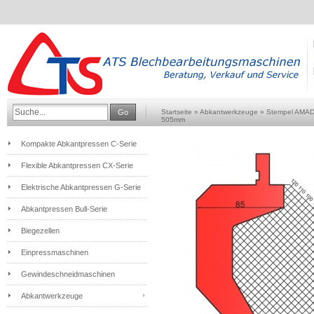
Go
Startseite
»
Abkantwerkzeuge
»
Stempel AMA
505mm
Kompakte Abkantpressen C-Serie
Flexible Abkantpressen CX-Serie
Elektrische Abkantpressen G-Serie
Abkantpressen Bull-Serie
Biegezellen
Einpressmaschinen
Gewindeschneidmaschinen
Abkantwerkzeuge