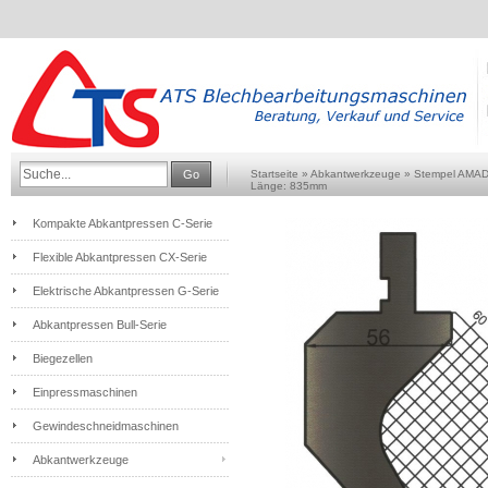
Go
Startseite
»
Abkantwerkzeuge
»
Stempel AMA
Länge: 835mm
Kompakte Abkantpressen C-Serie
Flexible Abkantpressen CX-Serie
Elektrische Abkantpressen G-Serie
Abkantpressen Bull-Serie
Biegezellen
Einpressmaschinen
Gewindeschneidmaschinen
Abkantwerkzeuge