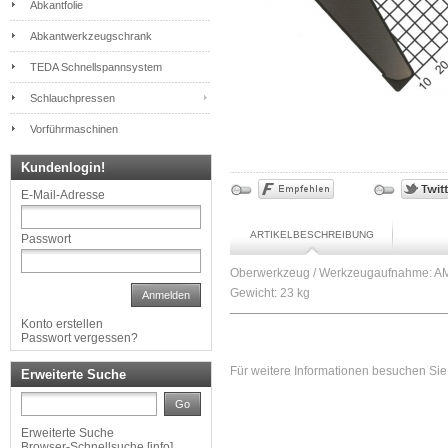
Abkantfolie
Abkantwerkzeugschrank
TEDA Schnellspannsystem
Schlauchpressen
Vorführmaschinen
Kundenlogin!
E-Mail-Adresse
ARTIKELBESCHREIBUNG
Passwort
Oberwerkzeug / Werkzeugaufnahme: AM
Gewicht: 23 kg
Anmelden
Konto erstellen
Passwort vergessen?
Für weitere Informationen besuchen Sie 
Erweiterte Suche
Go
Erweiterte Suche
Browser-Schnellsuche
[
info
]