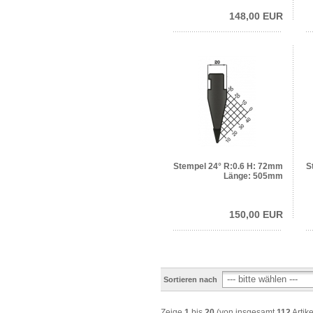
148,00 EUR
Stempel 24° R:0.6 H: 72mm
S
Länge: 505mm
150,00 EUR
Sortieren nach
Zeige
1
bis
20
(von insgesamt
112
Artike