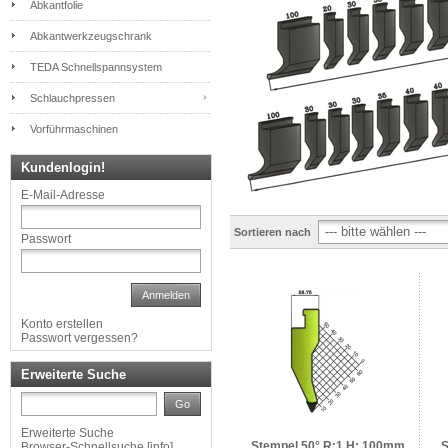
Abkantfolie
Abkantwerkzeugschrank
TEDA Schnellspannsystem
Schlauchpressen
Vorführmaschinen
Kundenlogin!
E-Mail-Adresse
Sortieren nach
Passwort
Anmelden
Konto erstellen
Passwort vergessen?
Erweiterte Suche
Go
Erweiterte Suche
Stempel 50° R:1 H: 100mm
S
Browser-Schnellsuche
[
info
]