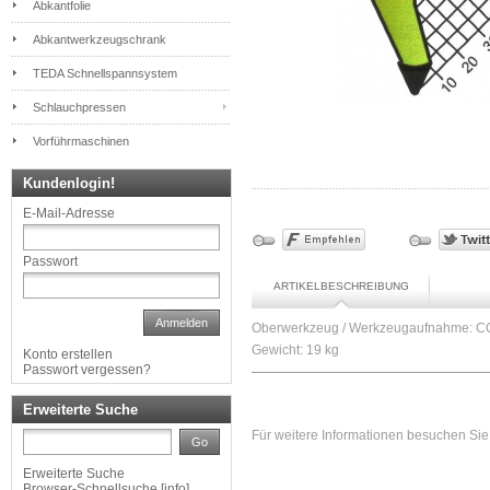
Abkantfolie
Abkantwerkzeugschrank
TEDA Schnellspannsystem
Schlauchpressen
Vorführmaschinen
Kundenlogin!
E-Mail-Adresse
Passwort
ARTIKELBESCHREIBUNG
Anmelden
Oberwerkzeug / Werkzeugaufnahme: COLL
Gewicht: 19 kg
Konto erstellen
Passwort vergessen?
Erweiterte Suche
Für weitere Informationen besuchen Sie 
Go
Erweiterte Suche
Browser-Schnellsuche
[
info
]