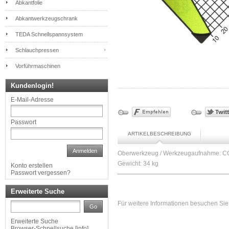
Abkantfolie
Abkantwerkzeugschrank
TEDA Schnellspannsystem
Schlauchpressen
Vorführmaschinen
Kundenlogin!
E-Mail-Adresse
Passwort
ARTIKELBESCHREIBUNG
Anmelden
Oberwerkzeug / Werkzeugaufnahme: COLL
Gewicht: 34 kg
Konto erstellen
Passwort vergessen?
Erweiterte Suche
Für weitere Informationen besuchen Sie 
Go
Erweiterte Suche
Browser-Schnellsuche
[
info
]