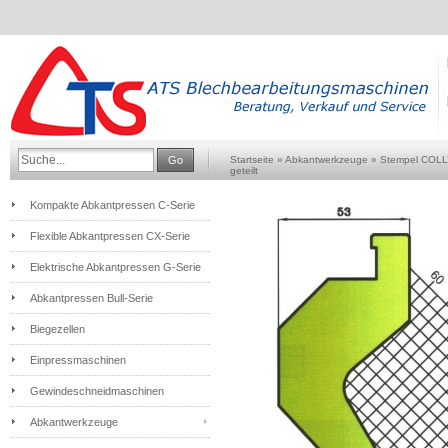
Go
Startseite
»
Abkantwerkzeuge
»
Stempel COL
geteilt
Kompakte Abkantpressen C-Serie
Flexible Abkantpressen CX-Serie
Elektrische Abkantpressen G-Serie
Abkantpressen Bull-Serie
Biegezellen
Einpressmaschinen
Gewindeschneidmaschinen
Abkantwerkzeuge