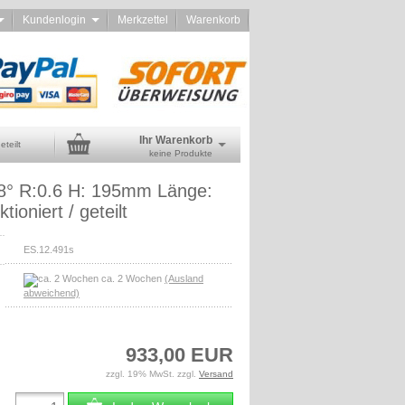
d
Kundenlogin
Merkzettel
Warenkorb
Ihr Warenkorb
teilt
keine Produkte
8° R:0.6 H: 195mm Länge:
ioniert / geteilt
ES.12.491s
ca. 2 Wochen
(Ausland
abweichend)
933,00 EUR
zzgl. 19% MwSt. zzgl.
Versand