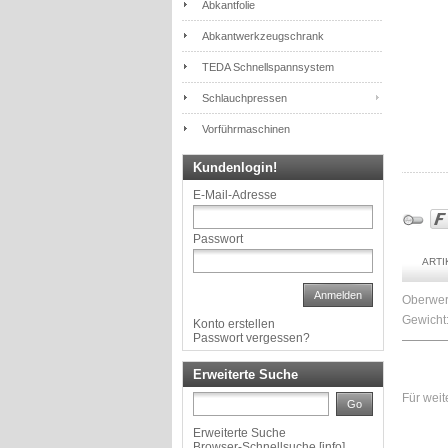
Abkantfolie
Abkantwerkzeugschrank
TEDA Schnellspannsystem
Schlauchpressen
Vorführmaschinen
Kundenlogin!
E-Mail-Adresse
Passwort
ART
Anmelden
Oberwer
Gewicht:
Konto erstellen
Passwort vergessen?
Erweiterte Suche
Für weit
Go
Erweiterte Suche
Browser-Schnellsuche
[
info
]