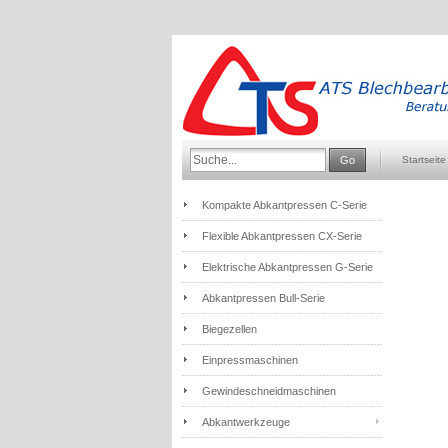
Go
Startseite
Kompakte Abkantpressen C-Serie
Flexible Abkantpressen CX-Serie
Elektrische Abkantpressen G-Serie
Abkantpressen Bull-Serie
Biegezellen
Einpressmaschinen
Gewindeschneidmaschinen
Abkantwerkzeuge