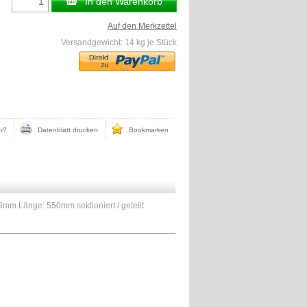
In den Warenkorb
Auf den Merkzettel
Versandgewicht:
14
kg je Stück
r?
Datenblatt drucken
Bookmarken
mm Länge: 550mm sektioniert / geteilt