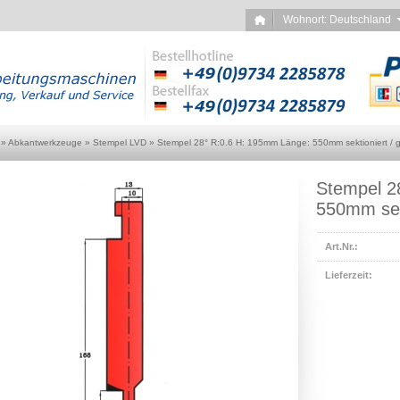
Wohnort: Deutschlan
»
Abkantwerkzeuge
»
Stempel LVD
»
Stempel 28° R:0.6 H: 195mm Länge: 550mm sektioniert / ge
Stempel 2
550mm sekt
Art.Nr.:
Lieferzeit: