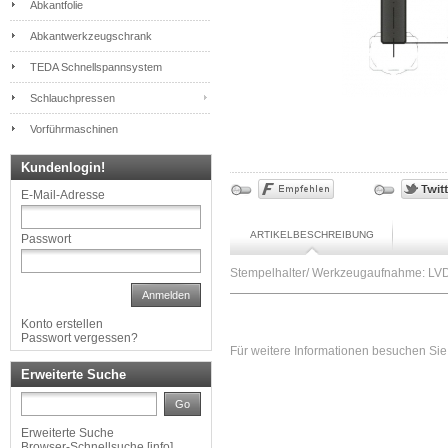
Abkantfolie
Abkantwerkzeugschrank
TEDA Schnellspannsystem
Schlauchpressen
Vorführmaschinen
Kundenlogin!
E-Mail-Adresse
ARTIKELBESCHREIBUNG
Passwort
Stempelhalter/ Werkzeugaufnahme: LVD /
Anmelden
Konto erstellen
Passwort vergessen?
Für weitere Informationen besuchen Sie 
Erweiterte Suche
Go
Erweiterte Suche
Browser-Schnellsuche
[
info
]