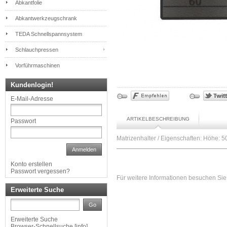
Abkantfolie
Abkantwerkzeugschrank
TEDA Schnellspannsystem
Schlauchpressen
Vorführmaschinen
Kundenlogin!
E-Mail-Adresse
ARTIKELBESCHREIBUNG
Passwort
Matrizenhalter / Eigenschaften: Höhe:
Anmelden
Konto erstellen
Passwort vergessen?
Für weitere Informationen besuchen Sie 
Erweiterte Suche
Go
Erweiterte Suche
Browser-Schnellsuche
[
info
]