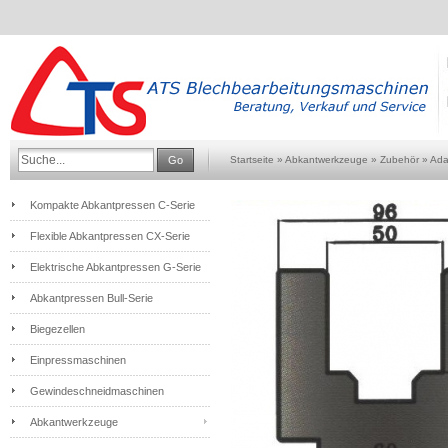
Go
Startseite
»
Abkantwerkzeuge
»
Zubehör
»
Ada
Kompakte Abkantpressen C-Serie
Flexible Abkantpressen CX-Serie
Elektrische Abkantpressen G-Serie
Abkantpressen Bull-Serie
Biegezellen
Einpressmaschinen
Gewindeschneidmaschinen
Abkantwerkzeuge