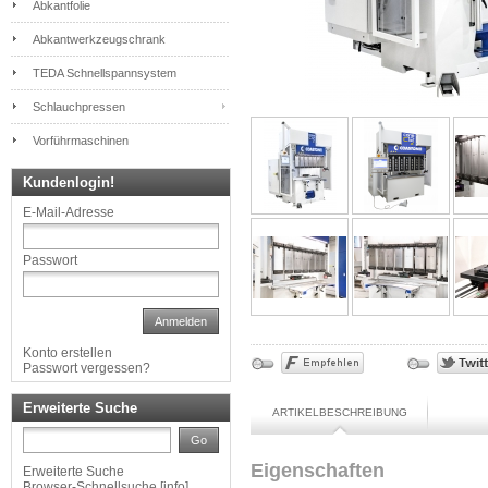
Abkantfolie
Abkantwerkzeugschrank
TEDA Schnellspannsystem
Schlauchpressen
Vorführmaschinen
Kundenlogin!
E-Mail-Adresse
Passwort
Anmelden
Konto erstellen
Passwort vergessen?
Erweiterte Suche
ARTIKELBESCHREIBUNG
Go
Eigenschaften
Erweiterte Suche
Browser-Schnellsuche
[
info
]