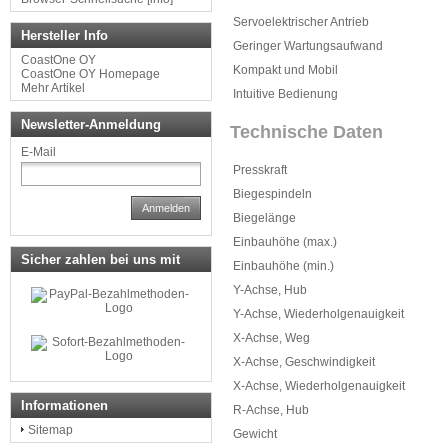
Servoelektrischer Antrieb
Hersteller Info
Geringer Wartungsaufwand
CoastOne OY
Kompakt und Mobil
CoastOne OY Homepage
Mehr Artikel
Intuitive Bedienung
Newsletter-Anmeldung
Technische Daten
E-Mail
Presskraft
Biegespindeln
Anmelden
Biegelänge
Einbauhöhe (max.)
Sicher zahlen bei uns mit
Einbauhöhe (min.)
Y-Achse, Hub
Y-Achse, Wiederholgenauigkeit
X-Achse, Weg
X-Achse, Geschwindigkeit
X-Achse, Wiederholgenauigkeit
Informationen
R-Achse, Hub
Sitemap
Gewicht