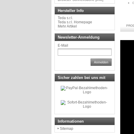
G
Hersteller Info
Teda s.r.l.
Teda s.r.l. Homepage
PRO
Mehr Artikel
Newsletter-Anmeldung
E-Mail
Anmelden
Sicher zahlen bei uns mit
Informationen
Sitemap