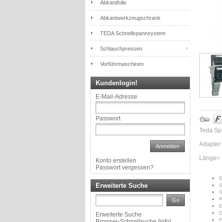
Abkantfolie
Abkantwerkzeugschrank
TEDA Schnellspannsystem
Schlauchpressen
Vorführmaschinen
Kundenlogin!
E-Mail-Adresse
Passwort
Teda Sp
Adapter
Anmelden
Länge=
Konto erstellen
Passwort vergessen?
E
Erweiterte Suche
S
S
P
Go
E
D
Erweiterte Suche
F
Browser-Schnellsuche
[
info
]