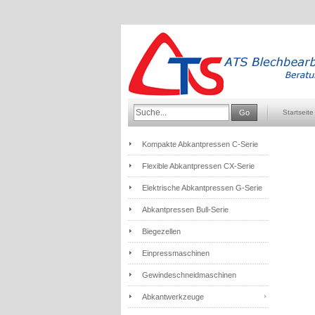
Go
Startseite
Kompakte Abkantpressen C-Serie
Flexible Abkantpressen CX-Serie
Elektrische Abkantpressen G-Serie
Abkantpressen Bull-Serie
Biegezellen
Einpressmaschinen
Gewindeschneidmaschinen
Abkantwerkzeuge