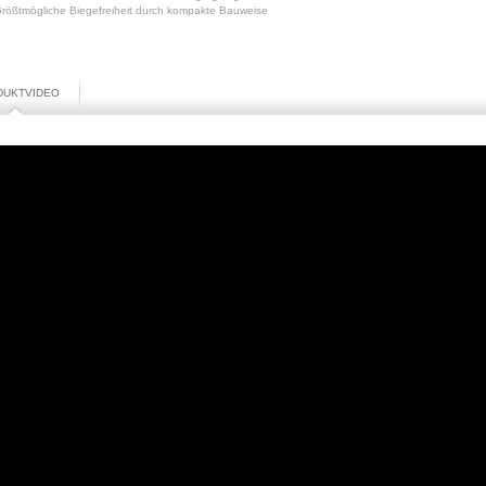
rößtmögliche Biegefreiheit durch kompakte Bauweise
DUKTVIDEO