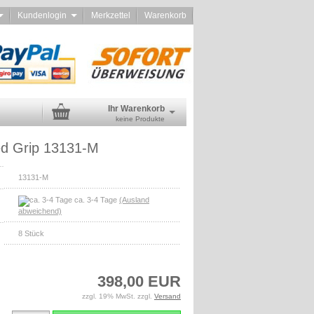
d
Kundenlogin
Merkzettel
Warenkorb
Ihr Warenkorb
keine Produkte
d Grip 13131-M
13131-M
ca. 3-4 Tage
(Ausland
abweichend)
8
Stück
398,00 EUR
zzgl. 19% MwSt. zzgl.
Versand