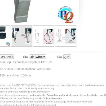
eed Grip - Schnellspannsystem 13131-M
 für Amada Promecam Abkantwerkzeuge
 150mm / Höhe= 100mm
insatz von AMADA / PROMECAM Standardwerkzeugen ohne Modifizierung =
Kostenersparnis
chneller Einbau durch vertikale Spannvorrichtung
ichere und feste Klemmung ohne verrutschen
atentiertes Spannsystem =
automatische Ausrichtung der Werkzeuge, keine Leerhübe zum S
infache und sichere Bedienung =
kein Schrauben mehr
urch Spannvorrichtung an der Rückseite können Werkzeuge flexibel gedreht werden
ür sektionierte Elemente bis 10mm Länge geeignet