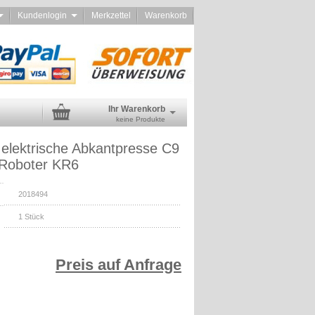
d
Kundenlogin
Merkzettel
Warenkorb
Ihr Warenkorb
keine Produkte
 elektrische Abkantpresse C9
Roboter KR6
2018494
1
Stück
Preis auf Anfrage