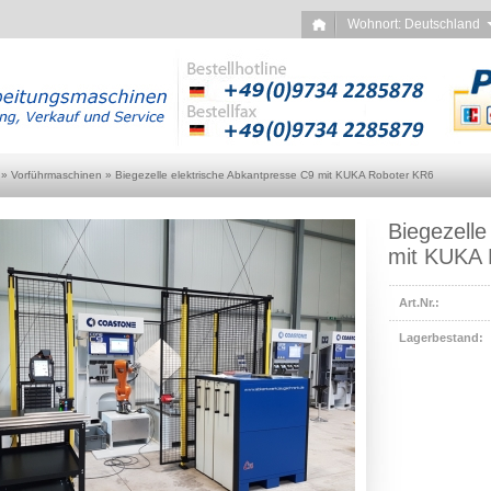
Wohnort: Deutschlan
»
Vorführmaschinen
»
Biegezelle elektrische Abkantpresse C9 mit KUKA Roboter KR6
Biegezelle
mit KUKA 
Art.Nr.:
Lagerbestand: