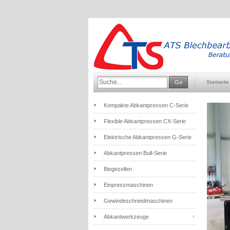
Go
Startseite
Kompakte Abkantpressen C-Serie
Flexible Abkantpressen CX-Serie
Elektrische Abkantpressen G-Serie
Abkantpressen Bull-Serie
Biegezellen
Einpressmaschinen
Gewindeschneidmaschinen
Abkantwerkzeuge