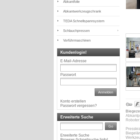
Abkantfolie
Abkantwerkzeugschrank
TEDA Schnellspannsystem
Schlauchpressen
Vorführmaschinen
Kundenlogin!
E-Mail-Adresse
Passwort
Anmelden
Konto erstellen
Passwort vergessen?
Biegeze
Abkantp
Erweiterte Suche
Roboter
Go
Presskra
Biegelä
Erweiterte Suche
Werkzeu
Browser-Schnellsuche
[
info
]