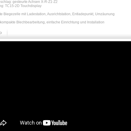
nschlag: gesteurte Achsen X-R-Z1-Z2
ng: TC15-2D Touchdisplay
e Biegezelle mit Ladestation, Ausrichtstation, Entladepunkt, Umzäunung
 kompakte Blechbearbeitung, einfache Einrichtung und Installation
O