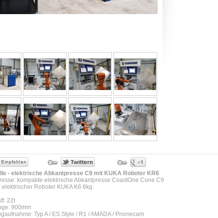
lle - elektrische Abkantpresse C9 mit KUKA Roboter KR6
resse: kompakte elektrische Abkantpresse CoastOne Cone C9
: elektrischer Roboter KUKA K6 6kg
ft: 22t
nge: 900mm
gaufnahme: Typ A / ES Style / R1 / AMADA / Promecam