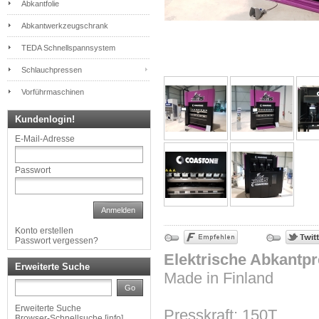
Abkantfolie
Abkantwerkzeugschrank
TEDA Schnellspannsystem
Schlauchpressen
Vorführmaschinen
Kundenlogin!
E-Mail-Adresse
Passwort
Anmelden
Konto erstellen
Passwort vergessen?
Elektrische Abkantpr
Erweiterte Suche
Made in Finland
Go
Erweiterte Suche
Presskraft: 150T
Browser-Schnellsuche
[
info
]