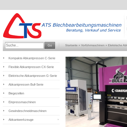
Go
Startseite
»
Vorführmaschinen
»
Elektrische A
Kompakte Abkantpressen C-Serie
Flexible Abkantpressen CX-Serie
Elektrische Abkantpressen G-Serie
Abkantpressen Bull-Serie
Biegezellen
Einpressmaschinen
Gewindeschneidmaschinen
Abkantwerkzeuge