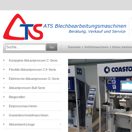
Go
Startseite
»
Vorführmaschinen
»
Kleine elektri
Kompakte Abkantpressen C-Serie
Flexible Abkantpressen CX-Serie
Elektrische Abkantpressen G-Serie
Abkantpressen Bull-Serie
Biegezellen
Einpressmaschinen
Gewindeschneidmaschinen
Abkantwerkzeuge