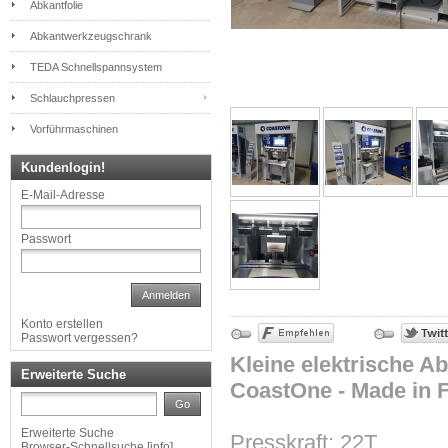
Abkantfolie
Abkantwerkzeugschrank
TEDA Schnellspannsystem
Schlauchpressen
Vorführmaschinen
Kundenlogin!
E-Mail-Adresse
Passwort
Anmelden
Konto erstellen
Passwort vergessen?
Kleine elektrische A
Erweiterte Suche
CoastOne - Made in F
Go
Erweiterte Suche
Presskraft: 22T
Browser-Schnellsuche
[
info
]