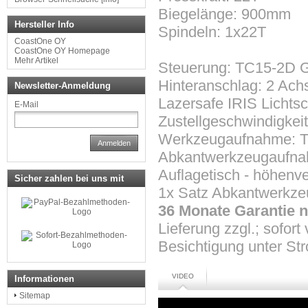
Biegelänge: 900mm
Hersteller Info
Spindeln: 1x22T
CoastOne OY
CoastOne OY Homepage
Mehr Artikel
Steuerung: TC15-2D G
Hinteranschlag: 2 Ach
Newsletter-Anmeldung
Lazersafe IRIS Lichts
E-Mail
Zustellgeschwindigkei
Werkzeugaufnahme: T
Anmelden
Abkantwerkzeugaufna
Auflagetisch - höhenve
Sicher zahlen bei uns mit
1x Satz Abkantwerkzeu
36 Monate Garantie n
Lieferung zzgl.; sofort
Besichtigung unter St
VIDEO
Informationen
Sitemap